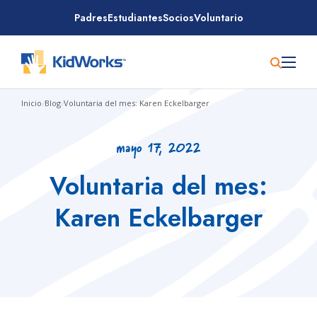
Saltar
Padres
Estudiantes
Socios
Voluntario
al
contenido
Inicio
/
Blog
/
Voluntaria del mes: Karen Eckelbarger
mayo 17, 2022
Voluntaria del mes:
Karen Eckelbarger