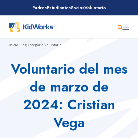
Saltar
Padres
Estudiantes
Socios
Voluntario
al
contenido
Inicio
/
Blog
/
Categoría:Voluntario
Voluntario del mes
de marzo de
2024: Cristian
Vega