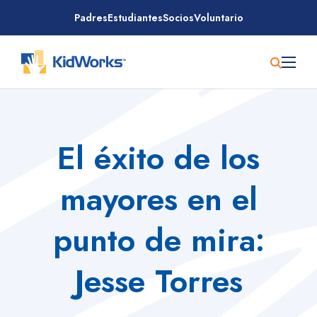
Saltar
Padres
Estudiantes
Socios
Voluntario
al
contenido
El éxito de los
mayores en el
punto de mira:
Jesse Torres