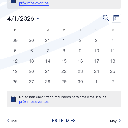
Aviso
próximos eventos
.
Navega
Nav
4/1/2026
Buscar
Mes
de
de
Selecciona
Calendario
D
DOMINGO
L
LUNES
M
MARTES
X
MIÉRCOLES
J
JUEVES
V
VIERNES
S
SÁBADO
vist
búsque
la
de
0
0
0
0
0
0
0
29
30
31
1
2
3
4
de
fecha.
y
eventos
eventos
eventos
eventos
eventos
eventos
eventos
Eve
Eventos
0
0
0
0
0
0
0
5
6
7
8
9
10
11
vistas
eventos
eventos
eventos
eventos
eventos
eventos
eventos
0
0
0
0
0
0
0
12
13
14
15
16
17
18
de
eventos
eventos
eventos
eventos
eventos
eventos
eventos
0
0
0
0
0
0
0
19
20
21
22
23
24
25
Eventos
eventos
eventos
eventos
eventos
eventos
eventos
eventos
0
0
0
0
0
0
0
26
27
28
29
30
1
2
eventos
eventos
eventos
eventos
eventos
eventos
eventos
No se han encontrado resultados para esta vista. Ir a los
Aviso
próximos eventos
.
ESTE MES
Mar
May