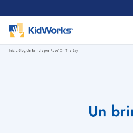
Saltar
al
contenido
Inicio
/
Blog
/
Un brindis por Rose’ On The Bay
Un bri