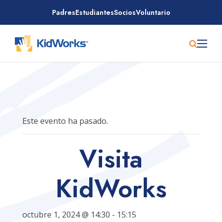
Saltar
Padres
Estudiantes
Socios
Voluntario
al
contenido
Este evento ha pasado.
Visita
KidWorks
octubre 1, 2024 @ 14:30
-
15:15