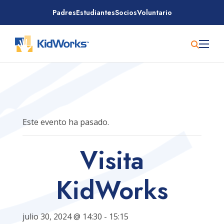
Saltar
Padres
Estudiantes
Socios
Voluntario
al
contenido
Este evento ha pasado.
Visita
KidWorks
julio 30, 2024 @ 14:30
-
15:15