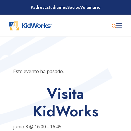
Saltar
Padres
Estudiantes
Socios
Voluntario
al
contenido
Este evento ha pasado.
Visita
KidWorks
junio 3 @ 16:00
-
16:45