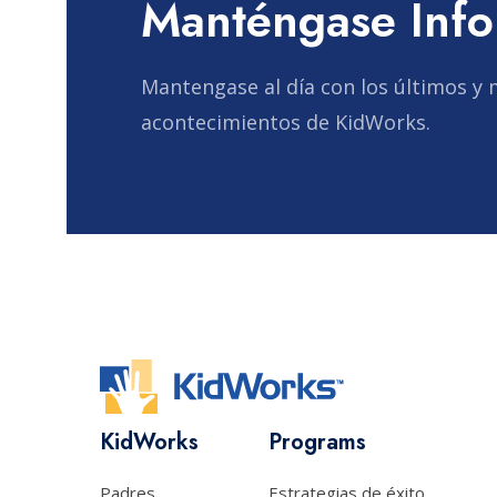
Manténgase Inf
Mantengase al día con los últimos y 
acontecimientos de KidWorks.
KidWorks
Programs
Padres
Estrategias de éxito