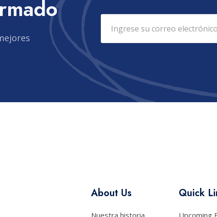
ormado
mejores
About Us
Quick Li
Nuestra historia
Upcoming 