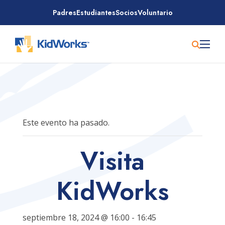
Saltar
Padres
Estudiantes
Socios
Voluntario
al
contenido
Este evento ha pasado.
Visita
KidWorks
septiembre 18, 2024 @ 16:00
-
16:45