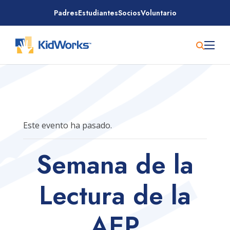
Saltar
Padres
Estudiantes
Socios
Voluntario
al
contenido
Este evento ha pasado.
Semana de la
Lectura de la
AEP