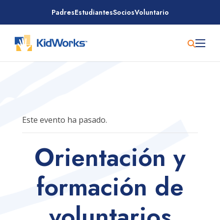
Saltar
Padres
Estudiantes
Socios
Voluntario
al
contenido
Este evento ha pasado.
Orientación y
formación de
voluntarios