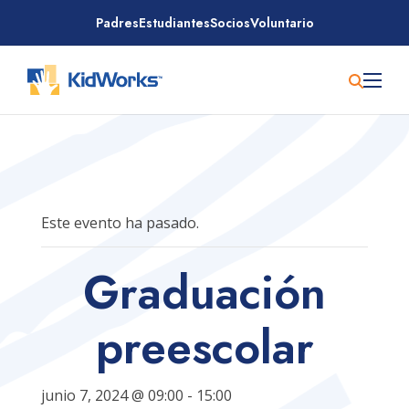
Saltar
Padres
Estudiantes
Socios
Voluntario
al
contenido
Este evento ha pasado.
Graduación
preescolar
junio 7, 2024 @ 09:00
-
15:00