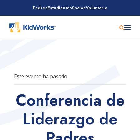
Saltar
Padres
Estudiantes
Socios
Voluntario
al
contenido
Este evento ha pasado.
Conferencia de
Liderazgo de
Padres