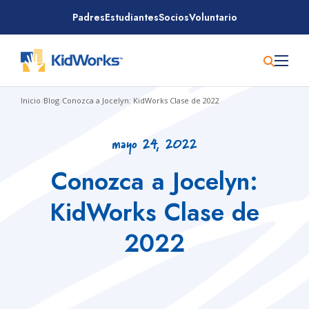
Saltar
Padres
Estudiantes
Socios
Voluntario
al
contenido
Inicio
/
Blog
/
Conozca a Jocelyn: KidWorks Clase de 2022
mayo 24, 2022
Conozca a Jocelyn:
KidWorks Clase de
2022