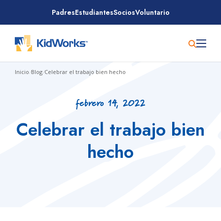
Saltar
Padres
Estudiantes
Socios
Voluntario
al
contenido
Inicio
/
Blog
/
Celebrar el trabajo bien hecho
febrero 14, 2022
Celebrar el trabajo bien
hecho