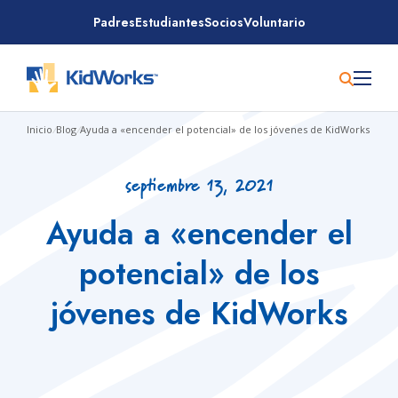
Saltar
Padres
Estudiantes
Socios
Voluntario
al
contenido
Inicio
/
Blog
/
Ayuda a «encender el potencial» de los jóvenes de KidWorks
septiembre 13, 2021
Ayuda a «encender el
potencial» de los
jóvenes de KidWorks