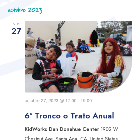
de
de
Selecciona
octubre 2023
vist
búsque
la
de
fecha.
y
VIE
Eve
27
vistas
de
Eventos
octubre 27, 2023 @ 17:00
-
19:00
6º Tronco o Trato Anual
KidWorks Dan Donahue Center
1902 W
Chestnut Ave, Santa Ana, CA, United States