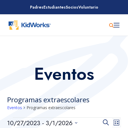
Saltar
Padres
Estudiantes
Socios
Voluntario
al
contenido
Eventos
Programas extraescolares
Eventos
Programas extraescolares
Eventos
Navega
Nav
10/27/2023
 - 
3/1/2026
Buscar
Lista